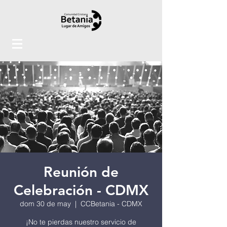
Reunión de
Celebración - CDMX
dom 30 de may
  |  
CCBetania - CDMX
¡No te pierdas nuestro servicio de