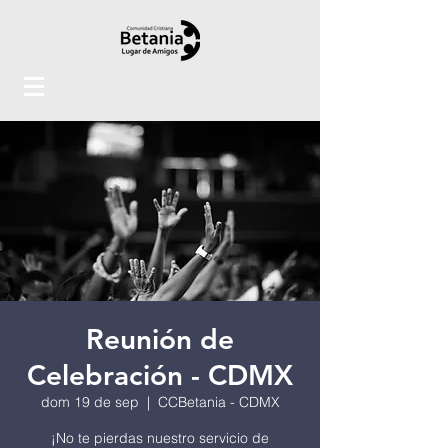
Reunión de
Celebración - CDMX
dom 19 de sep
  |  
CCBetania - CDMX
¡No te pierdas nuestro servicio de